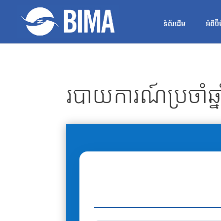
ទំព័រដើម
អំពីប៊ី
របាយការណ៍ប្រចាំឆ្នា