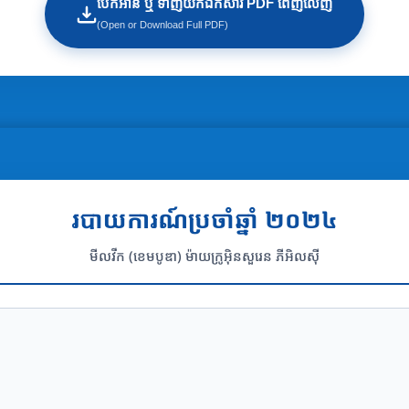
បើកអាន ឬ ទាញយកឯកសារ PDF ពេញលេញ
(Open or Download Full PDF)
របាយការណ៍ប្រចាំឆ្នាំ ២០២៤
មីលវីក (ខេមបូឌា) ម៉ាយក្រូអ៊ិនសួរេន ភីអិលស៊ី