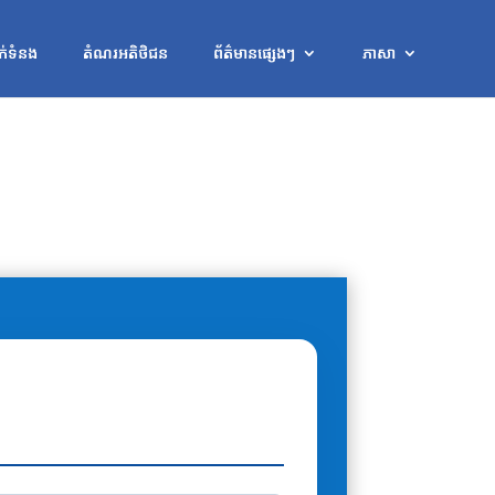
ក់ទំនង
តំណរអតិថិជន
ព័ត៌មានផ្សេងៗ
ភាសា