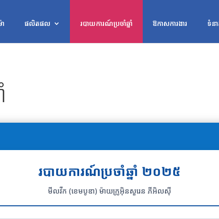
ម៉ា
ផលិតផល
របាយការណ៍ប្រចាំឆ្នាំ
ឱកាស​ការងារ
ទំនា
ំ
របាយការណ៍ប្រចាំឆ្នាំ ២០២៥
មីលវីក (ខេមបូឌា) ម៉ាយក្រូអ៊ិនសួរេន ភីអិលស៊ី