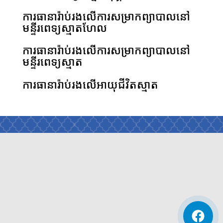
ការធានារ៉ាប់រងលើការសម្រាកព្យាបាលនៅ
មន្ទីរពេទ្យស្មាតហែល
ការធានារ៉ាប់រងលើការសម្រាកព្យាបាលនៅ
មន្ទីរពេទ្យស្មាត
ការធានារ៉ាប់រងលើអាយុជីវិតស្មាត