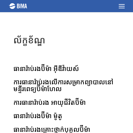
ល័ក្ខខ័ណ្ឌ
ធានារ៉ាប់រងប៊ីម៉ា អ៊ីឌីវ៉ាយស៍
ការធានារ៉ាប់រងលើការសម្រាកព្យាបាលនៅ
មន្ទីរពេទ្យប៊ីម៉ាហែល
ការធានារ៉ាប់រង អាយុជីវិតប៊ីម៉ា
ធានារ៉ាប់រងប៊ីម៉ា ម៉ូតូ
ធានារ៉ាប់រងគ្រោះថ្នាក់បុគ្គលប៊ីម៉ា